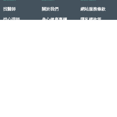
找醫師
關於我們
網站服務條款
找心理師
身心健康專欄
隱私權政策
企業放心方案
媒體專區
付款政策
新手指南
全球實體醫療資
預約與退款政策
源
FundaGPT
常見問題
聯絡資訊
電話
電子郵件
+886 2 7709 6608 #100
hello@joyworks.group
地址
106台北市大安區信義路四段341號8樓