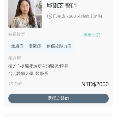
邱韻芝 醫師
已完成 7500 分鐘線上諮詢
特長族群
查看全部
焦慮症
憂鬱症
創傷後壓力症
學經歷
振芝心身醫學診所
主治醫師/院長
台北醫學大學
醫學系
NTD$
2000
25
分鐘
選擇邱醫師