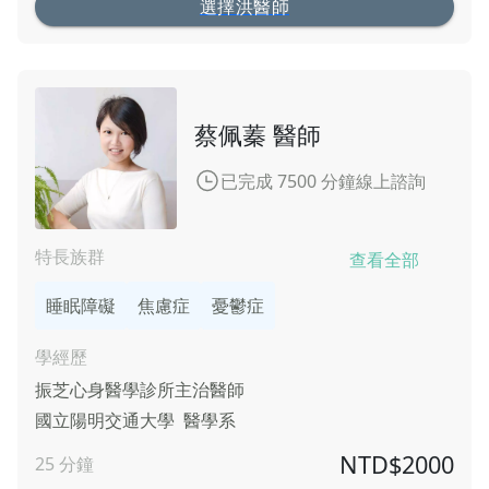
選擇洪醫師
蔡佩蓁 醫師
已完成 7500 分鐘線上諮詢
特長族群
查看全部
睡眠障礙
焦慮症
憂鬱症
學經歷
振芝心身醫學診所
主治醫師
國立陽明交通大學
醫學系
NTD$
2000
25
分鐘