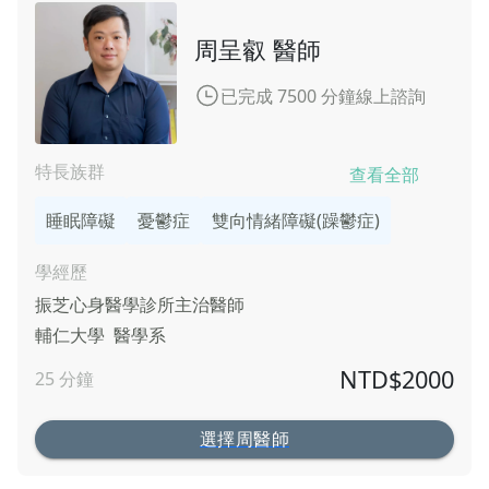
周呈叡 醫師
已完成 7500 分鐘線上諮詢
特長族群
查看全部
睡眠障礙
憂鬱症
雙向情緒障礙(躁鬱症)
學經歷
振芝心身醫學診所
主治醫師
輔仁大學
醫學系
NTD$
2000
25
分鐘
選擇周醫師