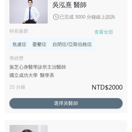
吳泓熹 醫師
已完成 3000 分鐘線上諮詢
特長族群
查看全部
焦慮症
憂鬱症
自閉症/亞斯伯格症
學經歷
振芝心身醫學診所
主治醫師
國立成功大學
醫學系
NTD$
2000
25
分鐘
選擇吳醫師