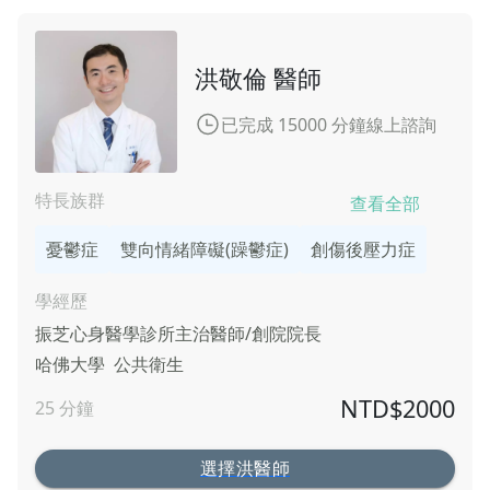
洪敬倫 醫師
已完成 15000 分鐘線上諮詢
特長族群
查看全部
憂鬱症
雙向情緒障礙(躁鬱症)
創傷後壓力症
學經歷
振芝心身醫學診所
主治醫師/創院院長
哈佛大學
公共衛生
NTD$
2000
25
分鐘
選擇洪醫師