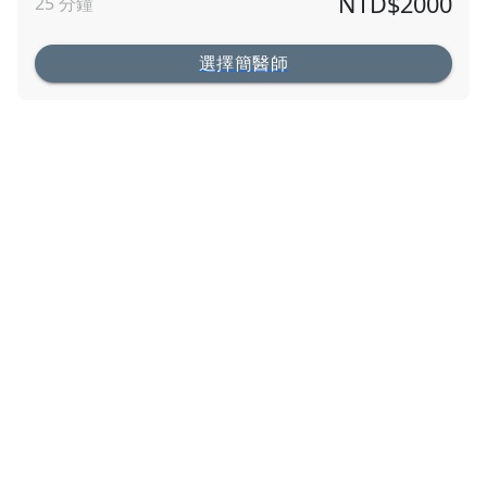
NTD$
2000
25
分鐘
選擇簡醫師