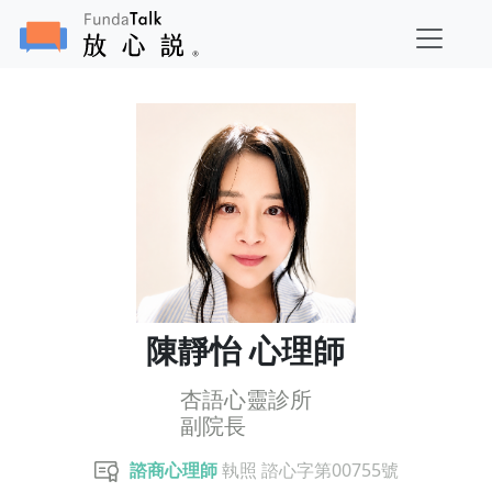
陳靜怡 心理師
杏語心靈診所
副院長
諮商心理師
執照 諮心字第00755號