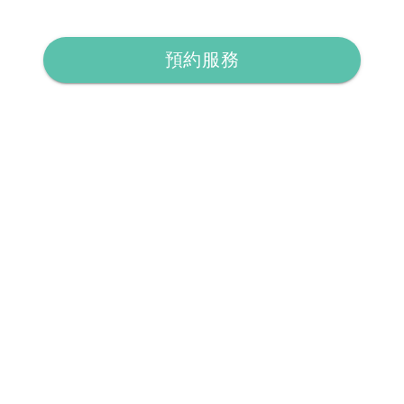
預約服務
不想錯過最新心理健康資源與專家內容？
留下 email，我們將分享關於自我照顧、專家觀點、心理學
實用技巧
訂閱電子報